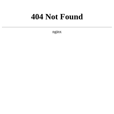
网站地图
网站首页
学校简介
高考资讯
高职单招
硕士升学
高三冲刺
艺考补习
对口升学